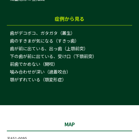
症例から見る
歯がデコボコ、ガタガタ（叢生）
歯のすきまが気になる（すきっ歯）
歯が前に出ている、出っ歯（上顎前突）
下の歯が前に出ている、受け口（下顎前突）
前歯でかめない（開咬）
噛み合わせが深い（過蓋咬合）
顎がずれている（顎変形症）
MAP
〒651-0095