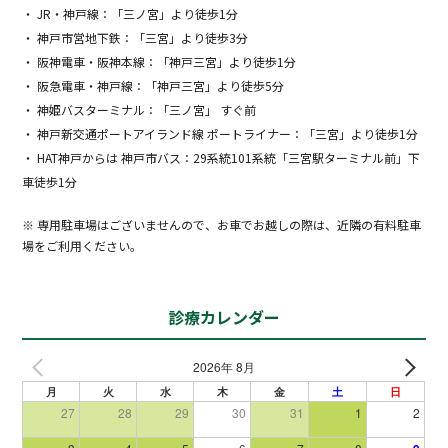
・ JR・神戸線：「三ノ宮」より徒歩1分
・ 神戸市営地下鉄：「三宮」より徒歩3分
・ 阪神電車・阪神本線：「神戸三宮」より徒歩1分
・ 阪急電車・神戸線：「神戸三宮」より徒歩5分
・ 神姫バスターミナル：「三ノ宮」 すぐ前
・ 神戸新交通ポートアイランド線 ポートライナー：「三宮」より徒歩1分
・ HAT神戸からは 神戸市バス：29系統101系統「三宮駅ターミナル前」下
車徒歩1分
※ 専用駐車場はございませんので、お車でお越しの際は、近隣の有料駐車
場をご利用ください。
診療カレンダー
2026年 8月
月
火
水
木
金
土
日
27
28
29
30
31
1
2