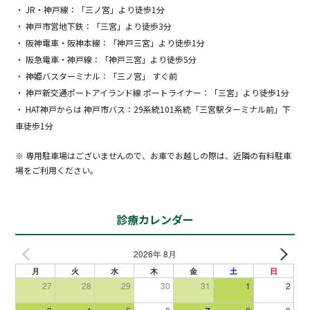
・ JR・神戸線：「三ノ宮」より徒歩1分
・ 神戸市営地下鉄：「三宮」より徒歩3分
・ 阪神電車・阪神本線：「神戸三宮」より徒歩1分
・ 阪急電車・神戸線：「神戸三宮」より徒歩5分
・ 神姫バスターミナル：「三ノ宮」 すぐ前
・ 神戸新交通ポートアイランド線 ポートライナー：「三宮」より徒歩1分
・ HAT神戸からは 神戸市バス：29系統101系統「三宮駅ターミナル前」下
車徒歩1分
※ 専用駐車場はございませんので、お車でお越しの際は、近隣の有料駐車
場をご利用ください。
診療カレンダー
2026年 8月
月
火
水
木
金
土
日
27
28
29
30
31
1
2