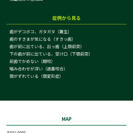
症例から見る
歯がデコボコ、ガタガタ（叢生）
歯のすきまが気になる（すきっ歯）
歯が前に出ている、出っ歯（上顎前突）
下の歯が前に出ている、受け口（下顎前突）
前歯でかめない（開咬）
噛み合わせが深い（過蓋咬合）
顎がずれている（顎変形症）
MAP
〒651-0095