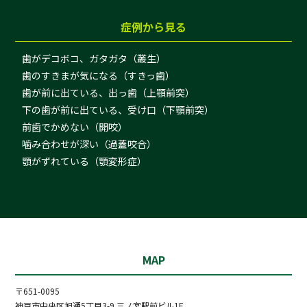
症例から見る
歯がデコボコ、ガタガタ（叢生）
歯のすきまが気になる（すきっ歯）
歯が前に出ている、出っ歯（上顎前突）
下の歯が前に出ている、受け口（下顎前突）
前歯でかめない（開咬）
噛み合わせが深い（過蓋咬合）
顎がずれている（顎変形症）
MAP
〒651-0095
神戸市中央区旭通5丁目3-9 三ノ宮駅前ビル1F