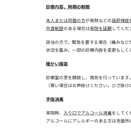
診療内容、時期の制限
本人または同居の方
が発熱などの
風邪様症
外渡航歴
のある場合は
来院を延期
してくだ
該当の方で、緊急を要する場合（痛みなど
状況を鑑み、一部の診療内容を変更もしく
暖かい服装
診療室の窓を開放し、換気を行っています
（寒い場合はお声掛けください。ひざ掛け
手指消毒
来院時、
入り口でアルコール消毒
をしてく
アルコールにアレルギーのある方は洗面所