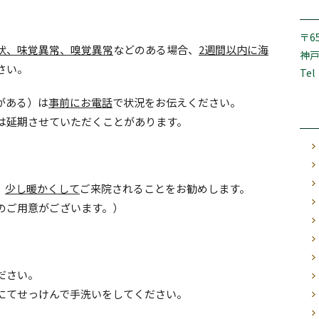
〒65
状、味覚異常、嗅覚異常
などのある場合、
2
週間以内に海
神戸
さい。
Tel
がある）は
事前にお電話
で状況をお伝えください。
は延期させていただくことがあります。
。
少し暖かくして
ご来院されることをお勧めします。
のご用意がございます。）
ださい。
にてせっけんで手洗いをしてください。