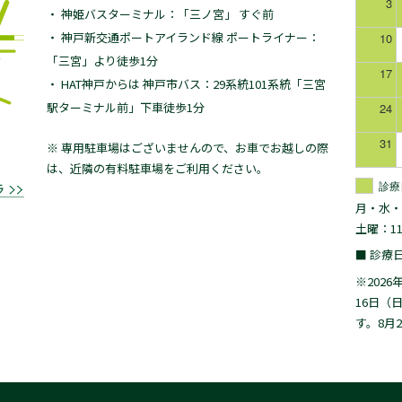
3
・ 神姫バスターミナル：「三ノ宮」 すぐ前
・ 神戸新交通ポートアイランド線 ポートライナー：
10
「三宮」より徒歩1分
17
・ HAT神戸からは 神戸市バス：29系統101系統「三宮
駅ターミナル前」下車徒歩1分
24
31
※ 専用駐車場はございませんので、お車でお越しの際
は、近隣の有料駐車場をご利用ください。
診療
月・水・金・
土曜：11:0
■ 診療
※202
16日（
す。8月