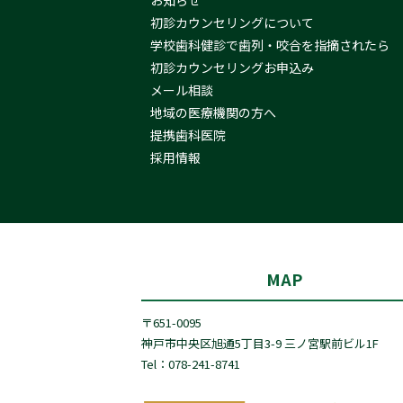
お知らせ
初診カウンセリングについて
学校歯科健診で歯列・咬合を指摘されたら
初診カウンセリングお申込み
メール相談
地域の医療機関の方へ
提携歯科医院
採用情報
MAP
〒651-0095
神戸市中央区旭通5丁目3-9 三ノ宮駅前ビル1F
Tel：078-241-8741