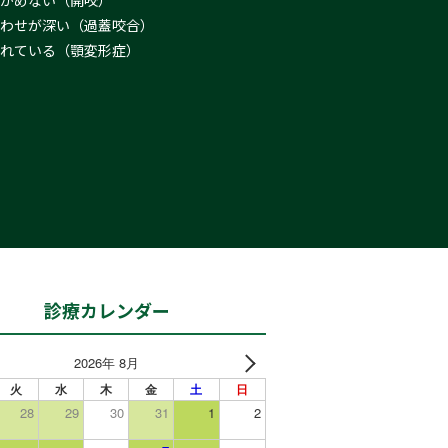
かめない（開咬）
わせが深い（過蓋咬合）
れている（顎変形症）
診療カレンダー
2026年 8月
火
水
木
金
土
日
28
29
30
31
1
2