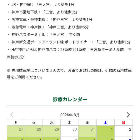
・ JR・神戸線：「三ノ宮」より徒歩1分
・ 神戸市営地下鉄：「三宮」より徒歩3分
・ 阪神電車・阪神本線：「神戸三宮」より徒歩1分
・ 阪急電車・神戸線：「神戸三宮」より徒歩5分
・ 神姫バスターミナル：「三ノ宮」 すぐ前
・ 神戸新交通ポートアイランド線 ポートライナー：「三宮」より徒歩1分
・ HAT神戸からは 神戸市バス：29系統101系統「三宮駅ターミナル前」下
車徒歩1分
※ 専用駐車場はございませんので、お車でお越しの際は、近隣の有料駐車
場をご利用ください。
診療カレンダー
2026年 8月
月
火
水
木
金
土
日
27
28
29
30
31
1
2