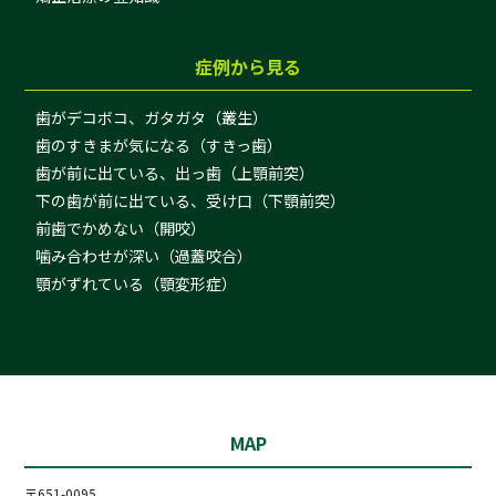
症例から見る
歯がデコボコ、ガタガタ（叢生）
歯のすきまが気になる（すきっ歯）
歯が前に出ている、出っ歯（上顎前突）
下の歯が前に出ている、受け口（下顎前突）
前歯でかめない（開咬）
噛み合わせが深い（過蓋咬合）
顎がずれている（顎変形症）
MAP
〒651-0095