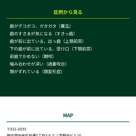
症例から見る
歯がデコボコ、ガタガタ（叢生）
歯のすきまが気になる（すきっ歯）
歯が前に出ている、出っ歯（上顎前突）
下の歯が前に出ている、受け口（下顎前突）
前歯でかめない（開咬）
噛み合わせが深い（過蓋咬合）
顎がずれている（顎変形症）
MAP
〒651-0095
神戸市中央区旭通5丁目3-9 三ノ宮駅前ビル1F