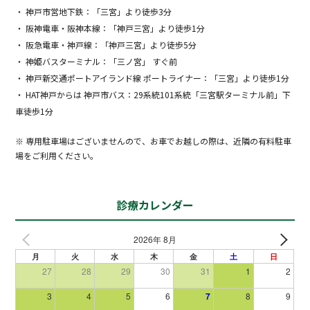
・ 神戸市営地下鉄：「三宮」より徒歩3分
・ 阪神電車・阪神本線：「神戸三宮」より徒歩1分
・ 阪急電車・神戸線：「神戸三宮」より徒歩5分
・ 神姫バスターミナル：「三ノ宮」 すぐ前
・ 神戸新交通ポートアイランド線 ポートライナー：「三宮」より徒歩1分
・ HAT神戸からは 神戸市バス：29系統101系統「三宮駅ターミナル前」下
車徒歩1分
※ 専用駐車場はございませんので、お車でお越しの際は、近隣の有料駐車
場をご利用ください。
診療カレンダー
2026年 8月
月
火
水
木
金
土
日
27
28
29
30
31
1
2
3
4
5
6
7
8
9