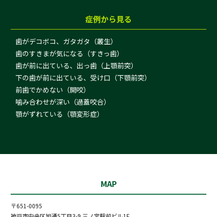
症例から見る
歯がデコボコ、ガタガタ（叢生）
歯のすきまが気になる（すきっ歯）
歯が前に出ている、出っ歯（上顎前突）
下の歯が前に出ている、受け口（下顎前突）
前歯でかめない（開咬）
噛み合わせが深い（過蓋咬合）
顎がずれている（顎変形症）
MAP
〒651-0095
神戸市中央区旭通5丁目3-9 三ノ宮駅前ビル1F