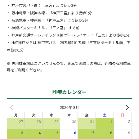
・ 神戸市営地下鉄：「三宮」より徒歩3分
・ 阪神電車・阪神本線：「神戸三宮」より徒歩1分
・ 阪急電車・神戸線：「神戸三宮」より徒歩5分
・ 神姫バスターミナル：「三ノ宮」 すぐ前
・ 神戸新交通ポートアイランド線 ポートライナー：「三宮」より徒歩1分
・ HAT神戸からは 神戸市バス：29系統101系統「三宮駅ターミナル前」下
車徒歩1分
※ 専用駐車場はございませんので、お車でお越しの際は、近隣の有料駐車
場をご利用ください。
診療カレンダー
2026年 8月
月
火
水
木
金
土
日
27
28
29
30
31
1
2
3
4
5
6
7
8
9