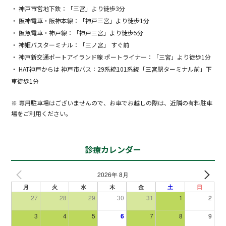
・ 神戸市営地下鉄：「三宮」より徒歩3分
・ 阪神電車・阪神本線：「神戸三宮」より徒歩1分
・ 阪急電車・神戸線：「神戸三宮」より徒歩5分
・ 神姫バスターミナル：「三ノ宮」 すぐ前
・ 神戸新交通ポートアイランド線 ポートライナー：「三宮」より徒歩1分
・ HAT神戸からは 神戸市バス：29系統101系統「三宮駅ターミナル前」下
車徒歩1分
※ 専用駐車場はございませんので、お車でお越しの際は、近隣の有料駐車
場をご利用ください。
診療カレンダー
2026年 8月
月
火
水
木
金
土
日
27
28
29
30
31
1
2
3
4
5
6
7
8
9