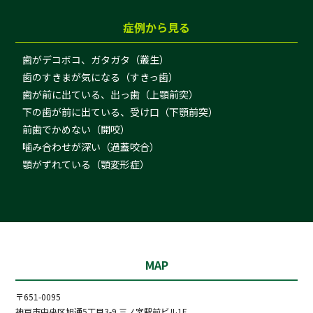
症例から見る
歯がデコボコ、ガタガタ（叢生）
歯のすきまが気になる（すきっ歯）
歯が前に出ている、出っ歯（上顎前突）
下の歯が前に出ている、受け口（下顎前突）
前歯でかめない（開咬）
噛み合わせが深い（過蓋咬合）
顎がずれている（顎変形症）
MAP
〒651-0095
神戸市中央区旭通5丁目3-9 三ノ宮駅前ビル1F