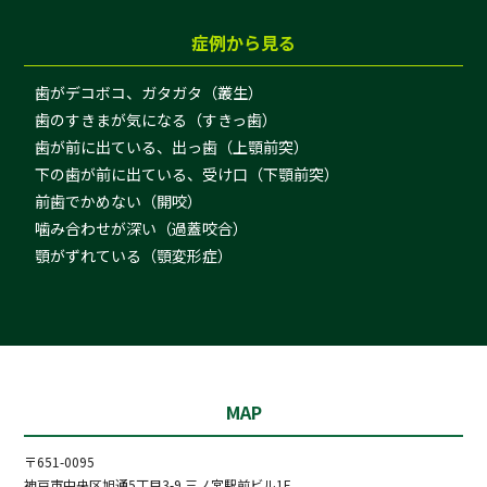
症例から見る
歯がデコボコ、ガタガタ（叢生）
歯のすきまが気になる（すきっ歯）
歯が前に出ている、出っ歯（上顎前突）
下の歯が前に出ている、受け口（下顎前突）
前歯でかめない（開咬）
噛み合わせが深い（過蓋咬合）
顎がずれている（顎変形症）
MAP
〒651-0095
神戸市中央区旭通5丁目3-9 三ノ宮駅前ビル1F