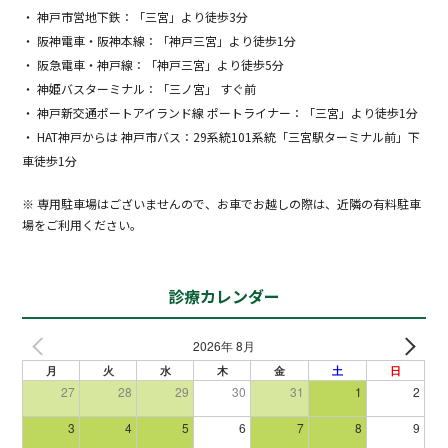
・ 神戸市営地下鉄：「三宮」より徒歩3分
・ 阪神電車・阪神本線：「神戸三宮」より徒歩1分
・ 阪急電車・神戸線：「神戸三宮」より徒歩5分
・ 神姫バスターミナル：「三ノ宮」 すぐ前
・ 神戸新交通ポートアイランド線 ポートライナー：「三宮」より徒歩1分
・ HAT神戸からは 神戸市バス：29系統101系統「三宮駅ターミナル前」下
車徒歩1分
※ 専用駐車場はございませんので、お車でお越しの際は、近隣の有料駐車
場をご利用ください。
診療カレンダー
2026年 8月
月
火
水
木
金
土
日
27
28
29
30
31
1
2
3
4
5
6
7
8
9